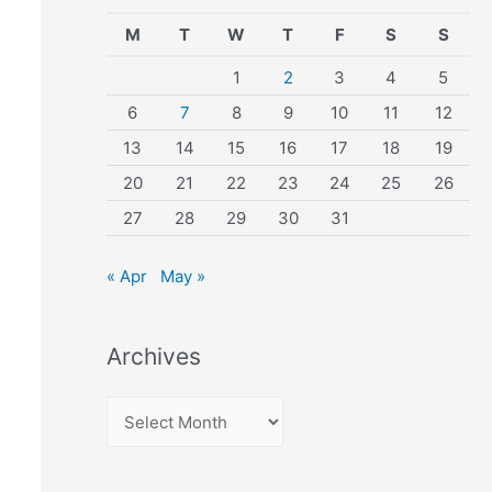
M
T
W
T
F
S
S
1
2
3
4
5
6
7
8
9
10
11
12
13
14
15
16
17
18
19
20
21
22
23
24
25
26
27
28
29
30
31
« Apr
May »
Archives
A
r
c