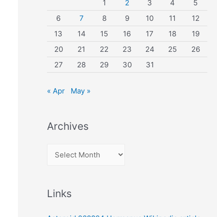
1
2
3
4
5
6
7
8
9
10
11
12
13
14
15
16
17
18
19
20
21
22
23
24
25
26
27
28
29
30
31
« Apr
May »
Archives
A
r
c
Links
h
i