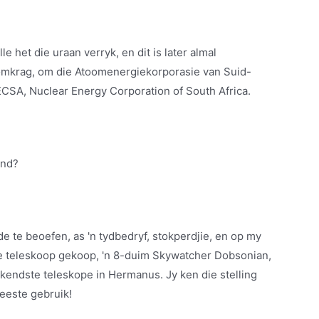
 het die uraan verryk, en dit is later almal
omkrag, om die Atoomenergiekorporasie van Suid-
ECSA, Nuclear Energy Corporation of South Africa.
and?
de te beoefen, as 'n tydbedryf, stokperdjie, en op my
te teleskoop gekoop, 'n 8-duim Skywatcher Dobsonian,
ekendste teleskope in Hermanus. Jy ken die stelling
meeste gebruik!