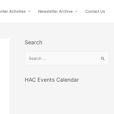
nter Activities
Newsletter Archive
Contact Us
Search
S
e
a
r
HAC Events Calendar
c
h
f
o