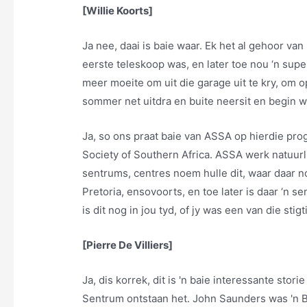
[Willie Koorts]
Ja nee, daai is baie waar. Ek het al gehoor va
eerste teleskoop was, en later toe nou ‘n supe
meer moeite om uit die garage uit te kry, om op 
sommer net uitdra en buite neersit en begin werk
Ja, so ons praat baie van ASSA op hierdie prog
Society of Southern Africa. ASSA werk natuurli
sentrums, centres noem hulle dit, waar daar n
Pretoria, ensovoorts, en toe later is daar ‘n s
is dit nog in jou tyd, of jy was een van die stig
[Pierre De Villiers]
Ja, dis korrek, dit is 'n baie interessante st
Sentrum ontstaan het. John Saunders was 'n Br