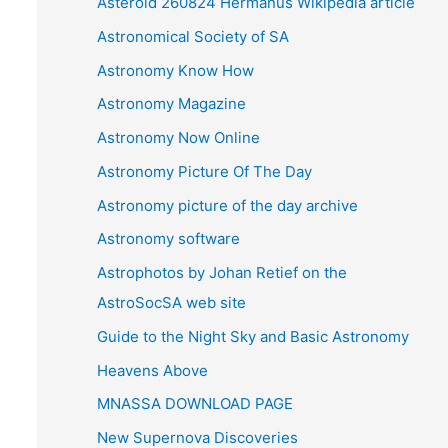
Asteroid 260824 Hermanus Wikipedia article
v
Astronomical Society of SA
e
Astronomy Know How
s
Astronomy Magazine
Astronomy Now Online
Astronomy Picture Of The Day
Astronomy picture of the day archive
Astronomy software
Astrophotos by Johan Retief on the
AstroSocSA web site
Guide to the Night Sky and Basic Astronomy
Heavens Above
MNASSA DOWNLOAD PAGE
New Supernova Discoveries