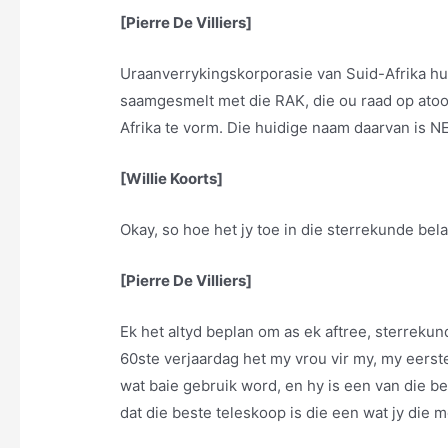
[Pierre De Villiers]
Uraanverrykingskorporasie van Suid-Afrika hulle
saamgesmelt met die RAK, die ou raad op ato
Afrika te vorm. Die huidige naam daarvan is N
[Willie Koorts]
Okay, so hoe het jy toe in die sterrekunde bel
[Pierre De Villiers]
Ek het altyd beplan om as ek aftree, sterrekun
60ste verjaardag het my vrou vir my, my eers
wat baie gebruik word, en hy is een van die b
dat die beste teleskoop is die een wat jy die 