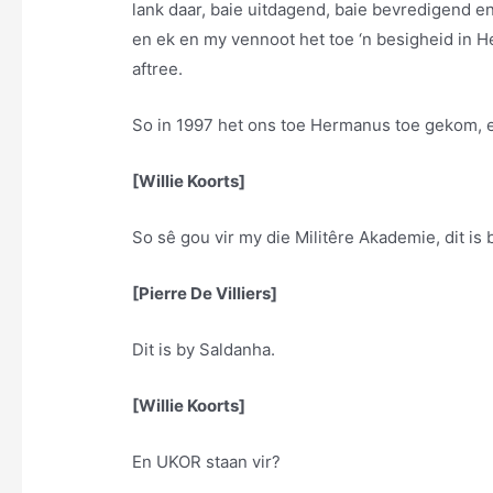
lank daar, baie uitdagend, baie bevredigend e
en ek en my vennoot het toe ‘n besigheid in 
aftree.
So in 1997 het ons toe Hermanus toe gekom, en
[Willie Koorts]
So sê gou vir my die Militêre Akademie, dit is
[Pierre De Villiers]
Dit is by Saldanha.
[Willie Koorts]
En UKOR staan vir?