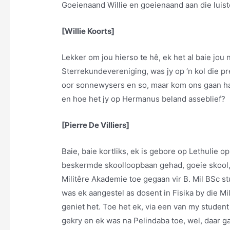
Goeienaand Willie en goeienaand aan die luist
[Willie Koorts]
Lekker om jou hierso te hê, ek het al baie jou
Sterrekundevereniging, was jy op ‘n kol die p
oor sonnewysers en so, maar kom ons gaan haa
en hoe het jy op Hermanus beland asseblief?
[Pierre De Villiers]
Baie, baie kortliks, ek is gebore op Lethulie op 
beskermde skoolloopbaan gehad, goeie skool,
Militêre Akademie toe gegaan vir B. Mil BSc s
was ek aangestel as dosent in Fisika by die Mil
geniet het. Toe het ek, via een van my studen
gekry en ek was na Pelindaba toe, wel, daar g