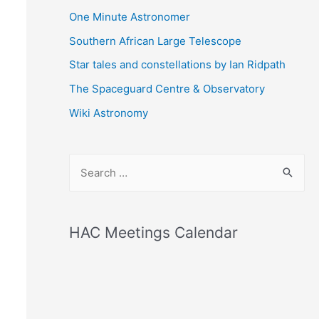
One Minute Astronomer
Southern African Large Telescope
Star tales and constellations by Ian Ridpath
The Spaceguard Centre & Observatory
Wiki Astronomy
S
e
a
r
HAC Meetings Calendar
c
h
f
o