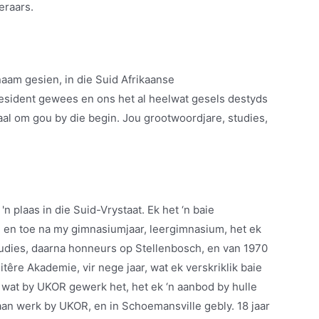
eraars.
 naam gesien, in die Suid Afrikaanse
resident gewees en ons het al heelwat gesels destyds
l om gou by die begin. Jou grootwoordjare, studies,
'n plaas in die Suid-Vrystaat. Ek het ‘n baie
 en toe na my gimnasiumjaar, leergimnasium, het ek
tudies, daarna honneurs op Stellenbosch, en van 1970
itêre Akademie, vir nege jaar, wat ek verskriklik baie
t wat by UKOR gewerk het, het ek ‘n aanbod by hulle
aan werk by UKOR, en in Schoemansville gebly. 18 jaar