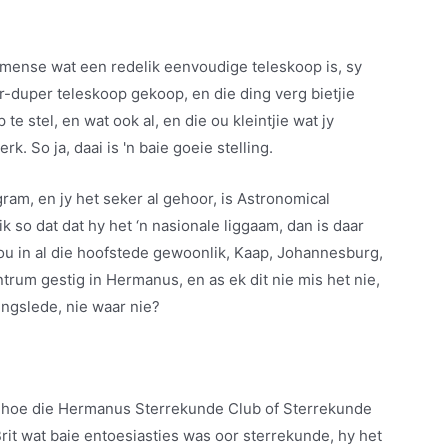
n mense wat een redelik eenvoudige teleskoop is, sy
r-duper teleskoop gekoop, en die ding verg bietjie
te stel, en wat ook al, en die ou kleintjie wat jy
. So ja, daai is 'n baie goeie stelling.
ram, en jy het seker al gehoor, is Astronomical
k so dat dat hy het ‘n nasionale liggaam, dan is daar
ou in al die hoofstede gewoonlik, Kaap, Johannesburg,
entrum gestig in Hermanus, en as ek dit nie mis het nie,
tingslede, nie waar nie?
orie hoe die Hermanus Sterrekunde Club of Sterrekunde
it wat baie entoesiasties was oor sterrekunde, hy het